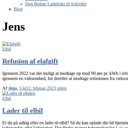
Den Bedste Ladeboks til Solceller
Blog
Jens
Elbil
Refusion af elafgift
Igennem 2022 var det muligt at modtage op mod 90 øre pr. kWh i refusi
igennem en virksomhed, for derefter at modtage refusionen fra virkso
Af
Jens
,
3 år
12. februar 2023
siden
Elbil
Lader til elbil
Er du på udkig efter en lader til elbil? Så du kan oplade din bil hje
ladestander, eller ladestation. Der findes mange betegnelser for
Læs m